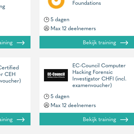
Foundations
ng
5 dagen
Max 12 deelnemers
raining
Bekijk training
EC-Council Computer
ertified
Hacking Forensic
er CEH
Investigator CHFI (incl.
nvoucher)
examenvoucher)
5 dagen
Max 12 deelnemers
raining
Bekijk training