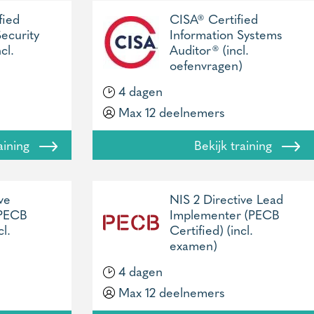
fied
CISA® Certified
ecurity
Information Systems
cl.
Auditor® (incl.
oefenvragen)
4 dagen
Max 12 deelnemers
raining
Bekijk training
ve
NIS 2 Directive Lead
(PECB
Implementer (PECB
cl.
Certified) (incl.
examen)
4 dagen
Max 12 deelnemers