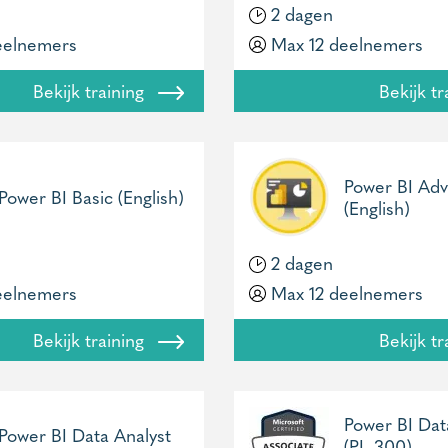
2 dagen
eelnemers
Max 12 deelnemers
Bekijk training
Bekijk t
Power BI Ad
Power BI Basic (English)
(English)
2 dagen
eelnemers
Max 12 deelnemers
Bekijk training
Bekijk t
Power BI Dat
Power BI Data Analyst
(PL-300) –