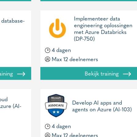
Implementeer data
 database-
engineering oplossingen
met Azure Databricks
(DP-750)
4 dagen
Max 12 deelnemers
raining
Bekijk training
loud
Develop AI apps and
zure (AI-
agents on Azure (AI-103)
4 dagen
Max 12 deelnemers