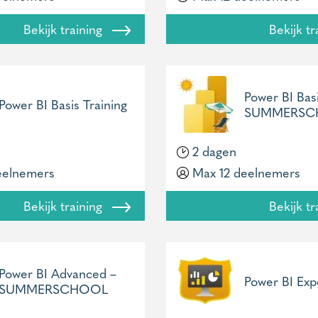
Bekijk training
Bekijk t
Power BI Basi
Power BI Basis Training
SUMMERSC
2 dagen
eelnemers
Max 12 deelnemers
Bekijk training
Bekijk t
Power BI Advanced –
Power BI Exp
SUMMERSCHOOL