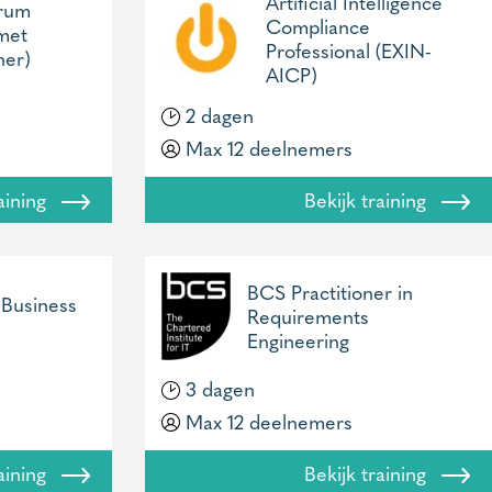
Artificial Intelligence
crum
Compliance
met
Professional (EXIN-
er)
AICP)
2 dagen
Max 12 deelnemers
raining
Bekijk training
BCS Practitioner in
 Business
Requirements
Engineering
3 dagen
Max 12 deelnemers
raining
Bekijk training