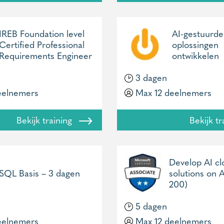
IREB Foundation level
AI-gestuurde
Certified Professional
oplossingen
Requirements Engineer
ontwikkelen
3 dagen
eelnemers
Max 12 deelnemers
Bekijk training
Bekijk t
Develop AI c
SQL Basis – 3 dagen
solutions on A
200)
5 dagen
eelnemers
Max 12 deelnemers