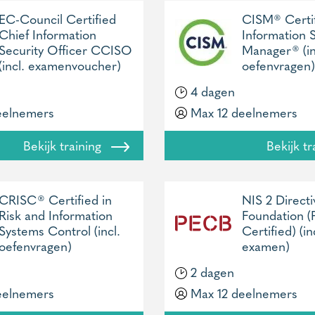
EC-Council Certified
CISM® Certi
Chief Information
Information S
Security Officer CCISO
Manager® (in
(incl. examenvoucher)
oefenvragen)
4 dagen
eelnemers
Max 12 deelnemers
Bekijk training
Bekijk t
CRISC® Certified in
NIS 2 Directi
Risk and Information
Foundation 
Systems Control (incl.
Certified) (in
oefenvragen)
examen)
2 dagen
eelnemers
Max 12 deelnemers