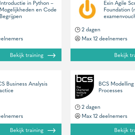
Introductie in Python –
Exin Agile S
Mogelijkheden en Code
Foundation (
Begrijpen
examenvouch
2 dagen
eelnemers
Max 12 deelnemers
Bekijk training
Bekijk t
S Business Analysis
BCS Modelling
actice
Processes
2 dagen
eelnemers
Max 12 deelnemers
Bekijk training
Bekijk t