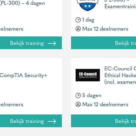
(PL-300) – 4 dagen
Examentraini
1 dag
eelnemers
Max 12 deelnemers
Bekijk training
Bekijk t
EC-Council C
CompTIA Security+
Ethical Hack
(incl. exame
5 dagen
eelnemers
Max 12 deelnemers
Bekijk training
Bekijk t