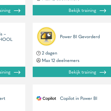
raining
Bekijk training
s –
Power BI Gevorderd
HOOL
2 dagen
Max 12 deelnemers
raining
Bekijk training
ert
Copilot in Power BI