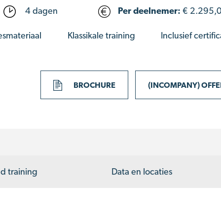
4 dagen
Per deelnemer:
€
2.295,
lesmateriaal
Klassikale training
Inclusief certifi
BROCHURE
(INCOMPANY) OFF
d training
Data en locaties