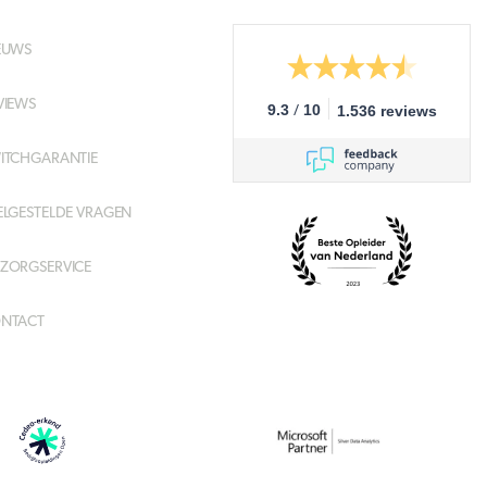
EUWS
VIEWS
/
9.3
10
1.536 reviews
ITCHGARANTIE
ELGESTELDE VRAGEN
ZORGSERVICE
NTACT