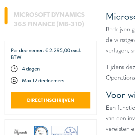
Micros
MICROSOFT DYNAMICS
365 FINANCE (MB-310)
Bedrijven 
de winstgev
verlagen, s
Per deelnemer: €
2.295,00
excl.
BTW
Tijdens dez
4 dagen
Operations
Max 12 deelnemers
Voor w
DIRECT INSCHRIJVEN
Een functi
van een inv
vereisten e