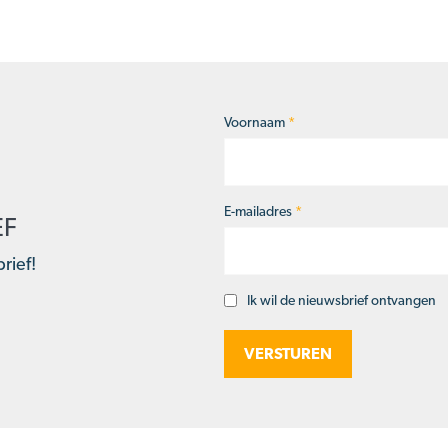
Voornaam
*
Naam
*
E-mailadres
*
EF
rief!
Ik wil de nieuwsbrief ontvangen
Opt-
in