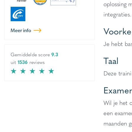
oplossing m
integraties.
Voorke
Meer info
Je hebt ba
Gemiddelde score
9.3
Taal
uit
1536
reviews
Deze train
Examen
Wil je het 
een examen
maanden ge