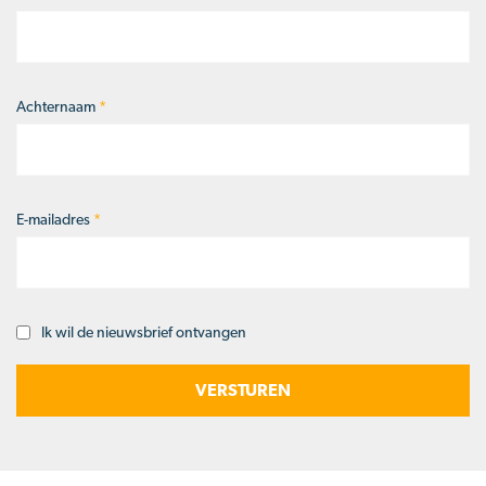
Achternaam
*
E-mailadres
*
Ik wil de nieuwsbrief ontvangen
Opt-
in