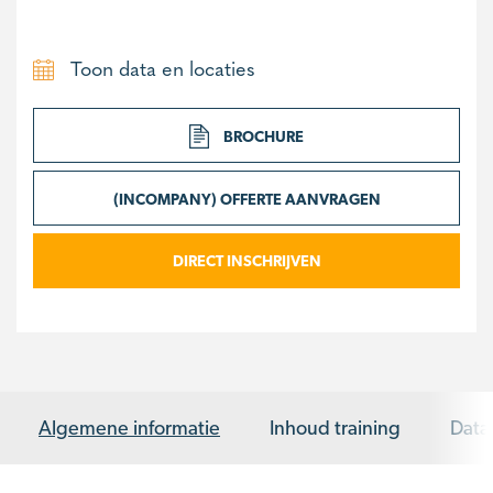
Toon data en locaties
BROCHURE
(INCOMPANY) OFFERTE AANVRAGEN
DIRECT INSCHRIJVEN
Algemene informatie
Inhoud training
Data 