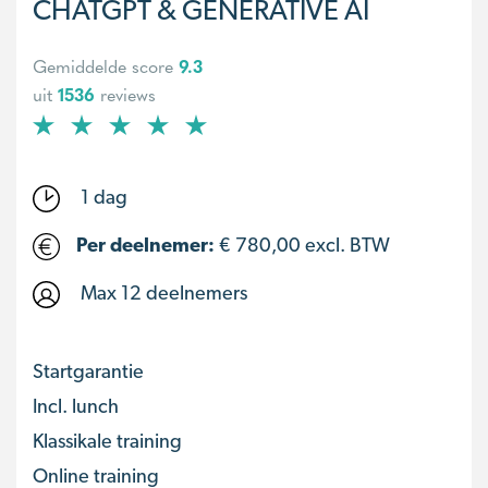
CHATGPT & GENERATIVE AI
Gemiddelde score
9.3
uit
1536
reviews
1 dag
Per deelnemer:
€
780,00
excl. BTW
Max 12 deelnemers
Startgarantie
Incl. lunch
Klassikale training
Online training