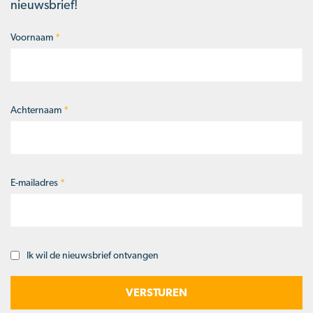
nieuwsbrief!
Voornaam
*
Naam
*
Achternaam
*
E-mailadres
*
Ik wil de nieuwsbrief ontvangen
Opt-
in