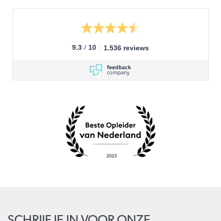
/
9.3
10
1.536 reviews
SCHRIJF JE IN VOOR ONZE