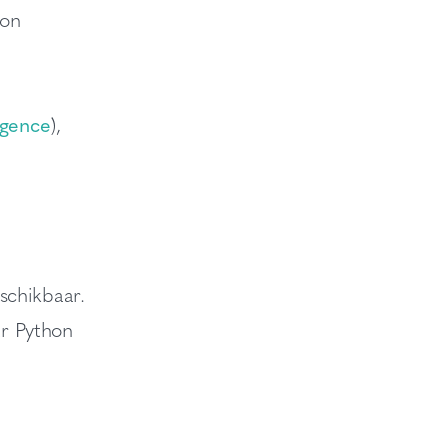
hon
ligence
),
schikbaar.
ar Python