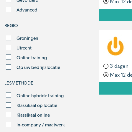
Max 12 d
Gevorderd
Advanced
REGIO
Groningen
Utrecht
Online training
3 dagen
Op uw bedrijfslocatie
Max 12 d
LESMETHODE
Online hybride training
Klassikaal op locatie
Klassikaal online
In-company / maatwerk