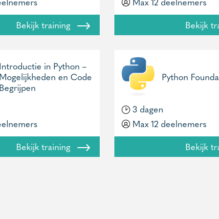
eelnemers
Max 12 deelnemers
Bekijk training
Bekijk t
Introductie in Python –
Mogelijkheden en Code
Python Founda
Begrijpen
3 dagen
eelnemers
Max 12 deelnemers
Bekijk training
Bekijk t