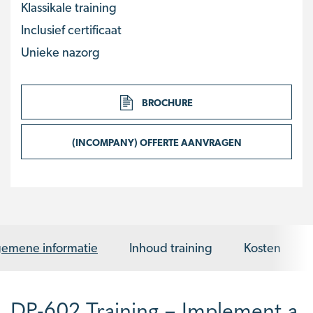
Klassikale training
Inclusief certificaat
Unieke nazorg
BROCHURE
(INCOMPANY) OFFERTE AANVRAGEN
gemene informatie
Inhoud training
Kosten
DP-602 Training – Implement a