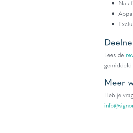
Na af
Appar
Exclu
Deelne
Lees de
re
gemiddeld c
Meer w
Heb je vrag
info@signo