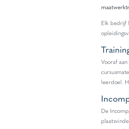
maatwerktra
Elk bedrijf
opleidingsv
Trainin
Vooraf aan 
cursusmater
leerdoel. H
Incompa
De Incompan
plaatsvind