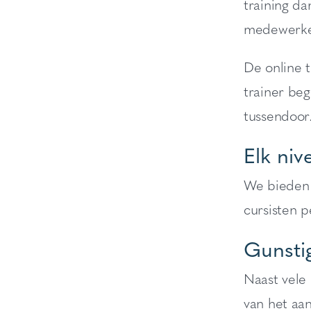
training d
medewerke
De online t
trainer be
tussendoor
Elk niv
We bieden t
cursisten 
Gunstig
Naast vele 
van het aa