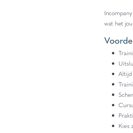
Incompany i
wat het jou
Voorde
Train
Uitsl
Altij
Train
Scher
Cursu
Prakt
Kies 