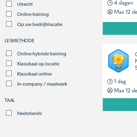
4 dagen
Utrecht
Max 12 d
Online training
Op uw bedrijfslocatie
LESMETHODE
Online hybride training
Klassikaal op locatie
Klassikaal online
1 dag
In-company / maatwerk
Max 12 d
TAAL
Nederlands