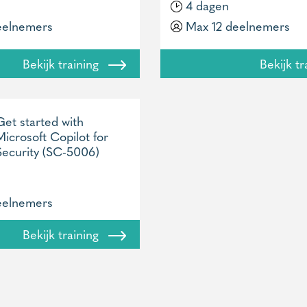
4 dagen
eelnemers
Max 12 deelnemers
Bekijk training
Bekijk t
Get started with
Microsoft Copilot for
Security (SC-5006)
eelnemers
Bekijk training