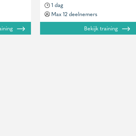
1 dag
Max 12 deelnemers
raining
Bekijk training