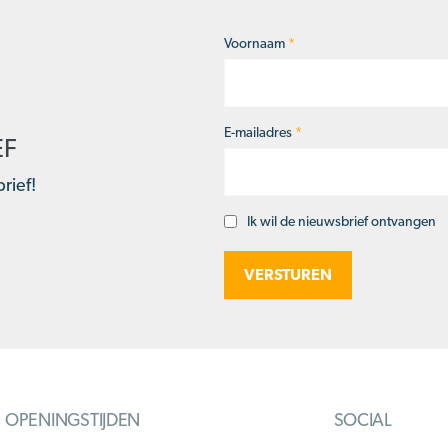
Voornaam
*
Naam
*
E-mailadres
*
EF
rief!
Ik wil de nieuwsbrief ontvangen
Opt-
in
OPENINGSTIJDEN
SOCIAL