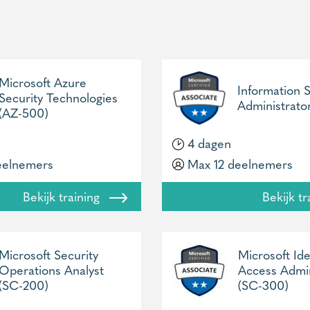
Microsoft Azure
Information S
Security Technologies
Administrato
(AZ-500)
4 dagen
eelnemers
Max 12 deelnemers
Bekijk training
Bekijk t
Microsoft Security
Microsoft Ide
Operations Analyst
Access Admin
(SC-200)
(SC-300)