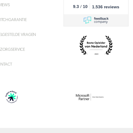
VIEWS
/
9.3
10
1.536 reviews
ITCHGARANTIE
ELGESTELDE VRAGEN
ZORGSERVICE
NTACT