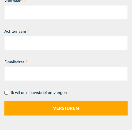
Voornaam
*
Naam
*
Achternaam
*
E-mailadres
*
Ik wil de nieuwsbrief ontvangen
Opt-
in