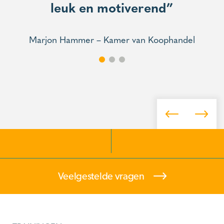
besparen wij veel tijd”
leuk en motiverend”
Marjon Hammer – Kamer van Koophandel
Veelgestelde vragen