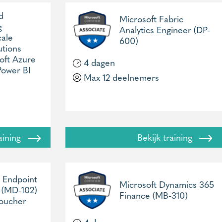
d
Microsoft Fabric
g
Analytics Engineer (DP-
cale
600)
utions
oft Azure
4 dagen
Power BI
Max 12 deelnemers
raining
Bekijk training
 Endpoint
Microsoft Dynamics 365
 (MD-102)
Finance (MB-310)
voucher