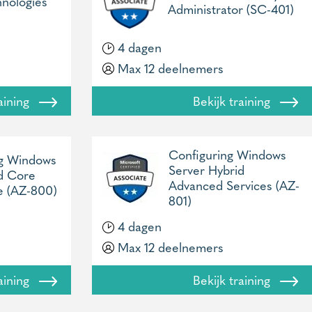
hnologies
Administrator (SC-401)
4 dagen
Max 12 deelnemers
raining
Bekijk training
Configuring Windows
ng Windows
Server Hybrid
d Core
Advanced Services (AZ-
re (AZ-800)
801)
4 dagen
Max 12 deelnemers
raining
Bekijk training