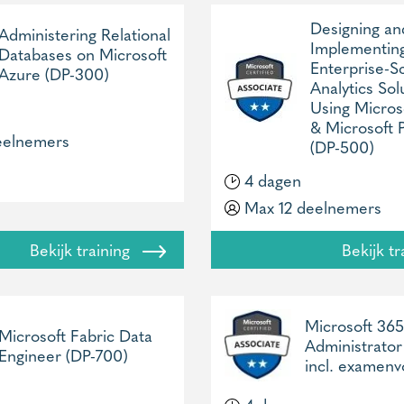
Designing an
Administering Relational
Implementin
Databases on Microsoft
Enterprise-S
Azure (DP-300)
Analytics Sol
Using Micros
& Microsoft 
eelnemers
(DP-500)
4 dagen
Max 12 deelnemers
Bekijk training
Bekijk t
Microsoft 365
Microsoft Fabric Data
Administrator
Engineer (DP-700)
incl. examen