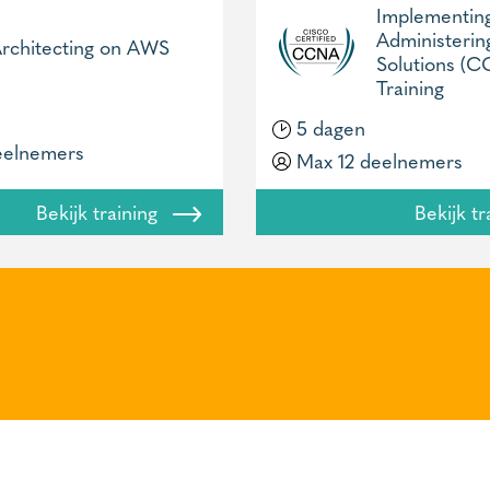
Implementin
Administerin
rchitecting on AWS
Solutions (
Training
5 dagen
eelnemers
Max 12 deelnemers
Bekijk training
Bekijk t