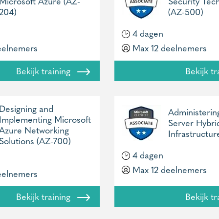
Microsoft Azure (AZ-
Security Tec
204)
(AZ-500)
4 dagen
eelnemers
Max 12 deelnemers
Bekijk training
Bekijk t
Designing and
Administeri
Implementing Microsoft
Server Hybri
Azure Networking
Infrastructu
Solutions (AZ-700)
4 dagen
Max 12 deelnemers
eelnemers
Bekijk training
Bekijk t