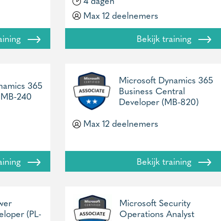
4 dagen
Max 12 deelnemers
raining
Bekijk training
Microsoft Dynamics 365
namics 365
Business Central
e MB-240
Developer (MB-820)
Max 12 deelnemers
raining
Bekijk training
wer
Microsoft Security
eloper (PL-
Operations Analyst