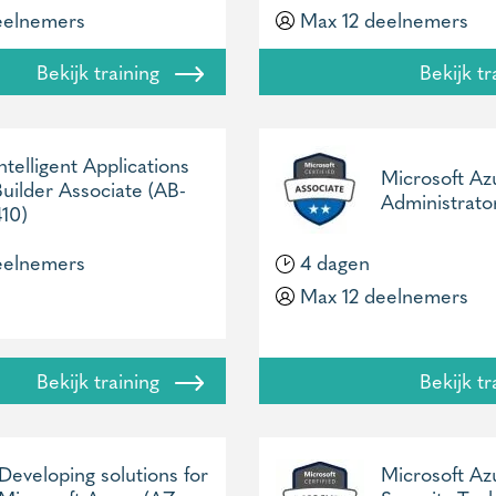
eelnemers
Max 12 deelnemers
Bekijk training
Bekijk t
ntelligent Applications
Microsoft Az
Builder Associate (AB-
Administrato
410)
eelnemers
4 dagen
Max 12 deelnemers
Bekijk training
Bekijk t
Developing solutions for
Microsoft Az