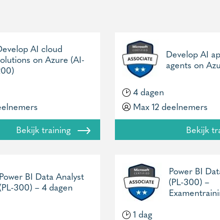
Develop AI cloud
Develop AI a
solutions on Azure (AI-
agents on Azu
200)
4 dagen
eelnemers
Max 12 deelnemers
Bekijk training
Bekijk t
Power BI Dat
Power BI Data Analyst
(PL-300) –
(PL-300) – 4 dagen
Examentraini
1 dag