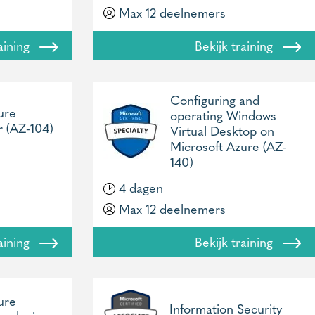
Max 12 deelnemers
raining
Bekijk training
Configuring and
ure
operating Windows
r (AZ-104)
Virtual Desktop on
Microsoft Azure (AZ-
140)
4 dagen
Max 12 deelnemers
raining
Bekijk training
ure
Information Security