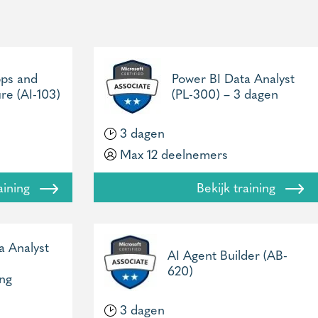
pps and
Power BI Data Analyst
re (AI-103)
(PL-300) – 3 dagen
3 dagen
Max 12 deelnemers
raining
Bekijk training
a Analyst
AI Agent Builder (AB-
620)
ng
3 dagen