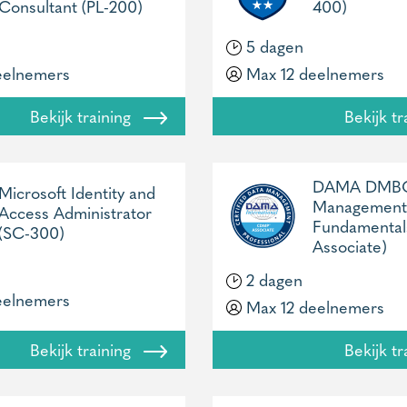
Consultant (PL-200)
400)
5 dagen
eelnemers
Max 12 deelnemers
Bekijk training
Bekijk t
DAMA DMBO
Microsoft Identity and
Management
Access Administrator
Fundamenta
(SC-300)
Associate)
2 dagen
eelnemers
Max 12 deelnemers
Bekijk training
Bekijk t