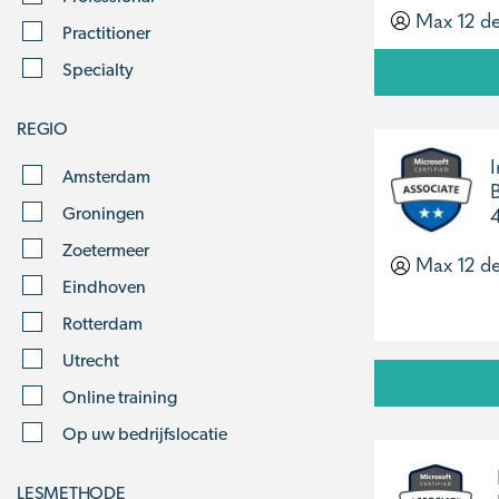
Max 12 d
Practitioner
Specialty
REGIO
I
Amsterdam
Groningen
Zoetermeer
Max 12 d
Eindhoven
Rotterdam
Utrecht
Online training
Op uw bedrijfslocatie
LESMETHODE