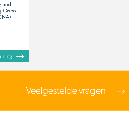
g and
g Cisco
CCNA)
raining
Veelgestelde vragen