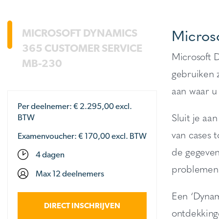
Micros
MICROSOFT DYNAMICS
365 CUSTOMER SERVICE
Microsoft 
MB-230
gebruiken 
aan waar u
Per deelnemer: €
2.295,00
excl.
Sluit je aa
BTW
van cases t
Examenvoucher: € 170,00 excl. BTW
de gegevens
4 dagen
problemen 
Max 12 deelnemers
Een ‘Dynam
DIRECT INSCHRIJVEN
ontdekking