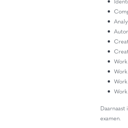
Ident
Compl
Analy
Auto
Creat
Creat
Work
Work
Work 
Work 
Daarnaast 
examen.