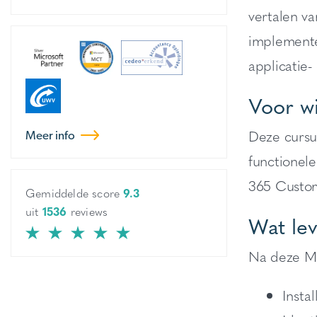
vertalen va
implemente
applicatie- 
Voor w
Deze cursu
Meer info
functionel
365 Custom
Gemiddelde score
9.3
uit
1536
reviews
Wat lev
Na deze MB
Insta