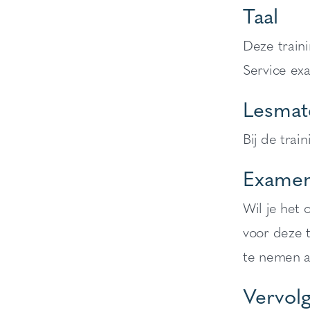
Taal
Deze train
Service ex
Lesmate
Bij de trai
Examen
Wil je het
voor deze 
te nemen aa
Vervolg