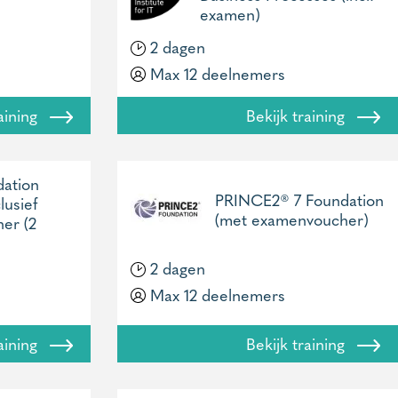
examen)
2 dagen
Max 12 deelnemers
raining
Bekijk training
dation
PRINCE2® 7 Foundation
lusief
(met examenvoucher)
er (2
2 dagen
Max 12 deelnemers
raining
Bekijk training