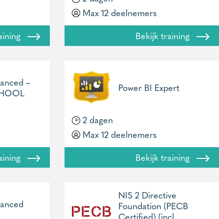
Max 12 deelnemers
raining
Bekijk training
vanced –
Power BI Expert
HOOL
2 dagen
Max 12 deelnemers
raining
Bekijk training
NIS 2 Directive
vanced
Foundation (PECB
Certified) (incl.