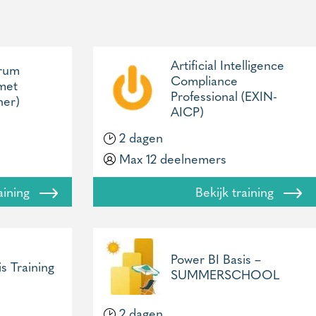
Artificial Intelligence
crum
Compliance
met
Professional (EXIN-
er)
AICP)
2 dagen
Max 12 deelnemers
raining
Bekijk training
Power BI Basis –
s Training
SUMMERSCHOOL
2 dagen