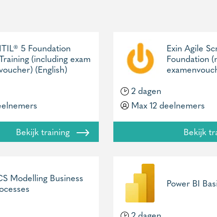
ITIL® 5 Foundation
Exin Agile S
Training (including exam
Foundation (
voucher) (English)
examenvouch
2 dagen
eelnemers
Max 12 deelnemers
Bekijk training
Bekijk t
S Modelling Business
Power BI Basi
ocesses
2 dagen