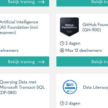
Bekijk training
Bekijk t
Artificial Intelligence
GitHub Foun
(AI) Foundation (incl.
(GH-900)
examen)
2 dagen
eelnemers
Max 12 deelnemers
Bekijk training
Bekijk t
Querying Data met
Microsoft Transact-SQL
Data Literacy
(DP-080)
2 dagen