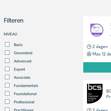
Filteren
NIVEAU
Basis
2 dagen
Max 12 d
Gevorderd
Advanced
Expert
Associate
Fundamentals
BC
Foundational
Pr
Professional
2 dagen
Practitioner