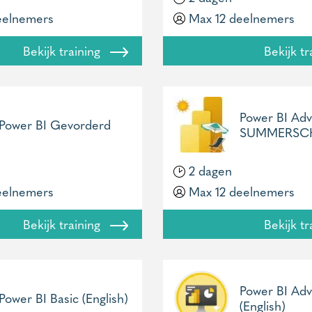
eelnemers
Max 12 deelnemers
Bekijk training
Bekijk t
Power BI Ad
Power BI Gevorderd
SUMMERSC
2 dagen
eelnemers
Max 12 deelnemers
Bekijk training
Bekijk t
Power BI Ad
Power BI Basic (English)
(English)