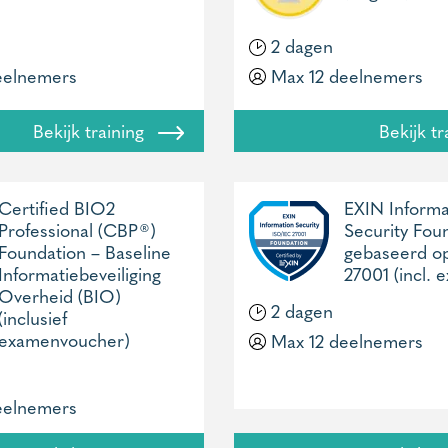
2 dagen
eelnemers
Max 12 deelnemers
Bekijk training
Bekijk t
Certified BIO2
EXIN Informa
Professional (CBP®)
Security Fou
Foundation – Baseline
gebaseerd o
Informatiebeveiliging
27001 (incl. 
Overheid (BIO)
2 dagen
(inclusief
examenvoucher)
Max 12 deelnemers
eelnemers