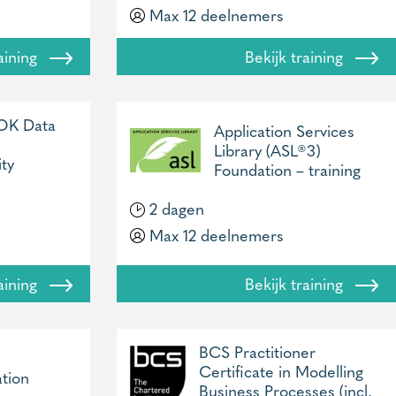
Max 12 deelnemers
raining
Bekijk training
K Data
Application Services
Library (ASL®3)
ity
Foundation – training
2 dagen
Max 12 deelnemers
raining
Bekijk training
BCS Practitioner
Certificate in Modelling
tion
Business Processes (incl.