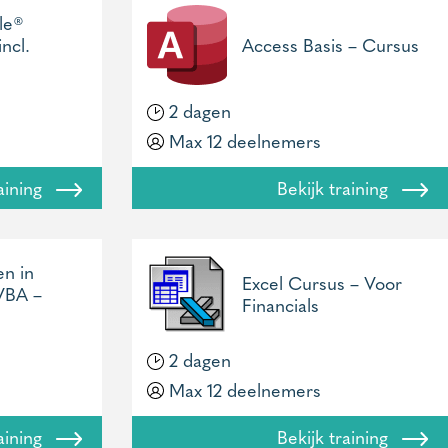
le®
incl.
Access Basis – Cursus
2 dagen
Max 12 deelnemers
raining
Bekijk training
n in
Excel Cursus – Voor
VBA –
Financials
2 dagen
Max 12 deelnemers
raining
Bekijk training