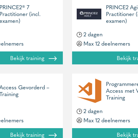
PRINCE2® 7
PRINCE2 Agi
Practitioner (incl.
Practitioner (
examen)
examen)
2 dagen
eelnemers
Max 12 deelnemers
Bekijk training
Bekijk t
Programmere
Access Gevorderd –
Access met 
Training
Training
2 dagen
eelnemers
Max 12 deelnemers
Bekijk training
Bekijk t