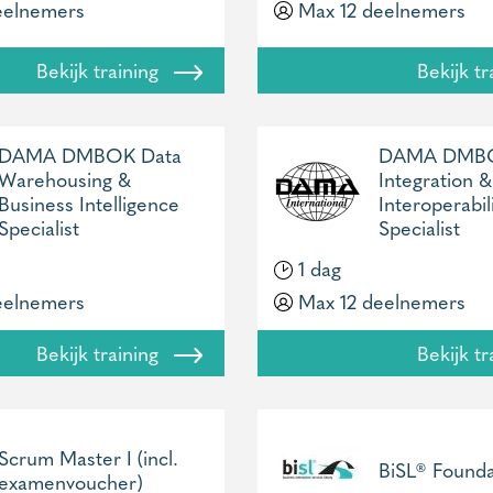
eelnemers
Max 12 deelnemers
Bekijk training
Bekijk t
DAMA DMBOK Data
DAMA DMBO
Warehousing &
Integration &
Business Intelligence
Interoperabil
Specialist
Specialist
1 dag
eelnemers
Max 12 deelnemers
Bekijk training
Bekijk t
Scrum Master I (incl.
BiSL® Founda
examenvoucher)