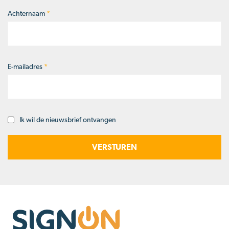
Achternaam
*
E-mailadres
*
Ik wil de nieuwsbrief ontvangen
Opt-
in