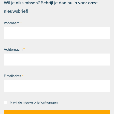
Wil je niks missen? Schrijf je dan nu in voor onze
nieuwsbrief!
Voornaam
*
Naam
*
Achternaam
*
E-mailadres
*
Ik wil de nieuwsbrief ontvangen
Opt-
in