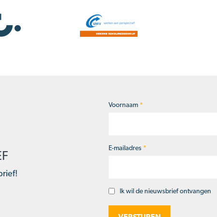
Voornaam
*
Naam
*
E-mailadres
*
EF
rief!
Ik wil de nieuwsbrief ontvangen
Opt-
in