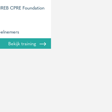
IREB CPRE Foundation
eelnemers
Bekijk training