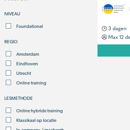
NIVEAU
Foundational
3 dagen
Max 12 d
REGIO
Amsterdam
Eindhoven
Utrecht
Online training
LESMETHODE
Online hybride training
Klassikaal op locatie
In-company / maatwerk