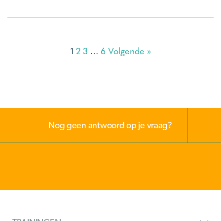
1
2
3
…
6
Volgende »
Nog geen antwoord op je vraag?