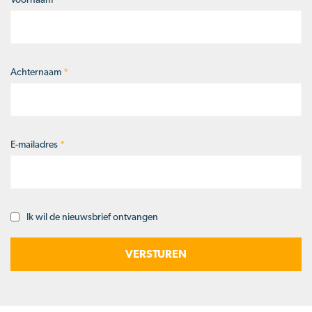
Naam
*
Achternaam
*
E-mailadres
*
Ik wil de nieuwsbrief ontvangen
Opt-
in