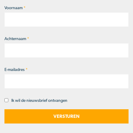
Voornaam
*
Naam
*
Achternaam
*
E-mailadres
*
Ik wil de nieuwsbrief ontvangen
Opt-
in