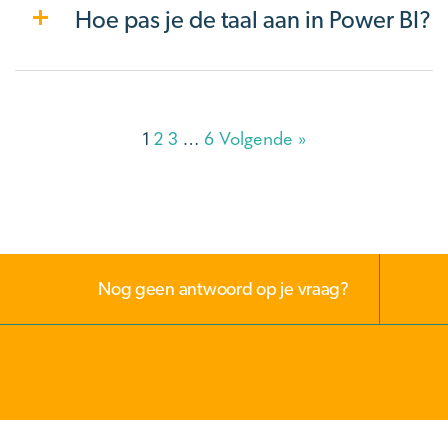
Hoe pas je de taal aan in Power BI?
1
2
3
…
6
Volgende »
Nog geen antwoord op je vraag?