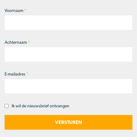
Voornaam
*
Naam
*
Achternaam
*
E-mailadres
*
Ik wil de nieuwsbrief ontvangen
Opt-
in