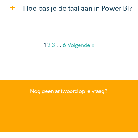
Hoe pas je de taal aan in Power BI?
1
2
3
…
6
Volgende »
Nog geen antwoord op je vraag?