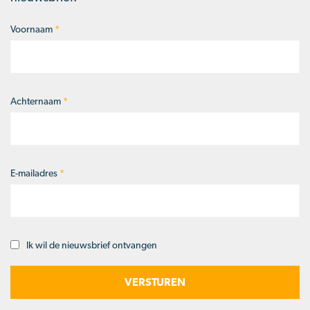
Voornaam
*
Naam
*
Achternaam
*
E-mailadres
*
Ik wil de nieuwsbrief ontvangen
Opt-
in