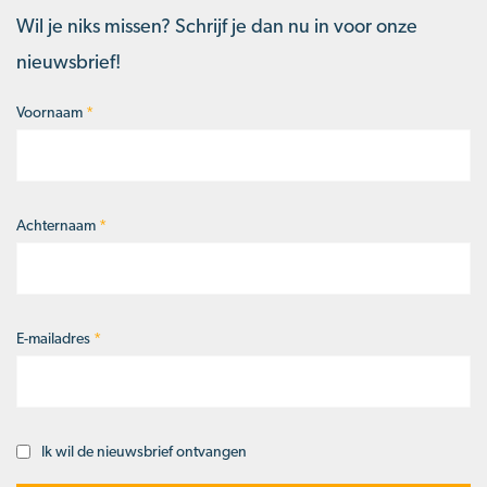
Wil je niks missen? Schrijf je dan nu in voor onze
nieuwsbrief!
Voornaam
*
Naam
*
Achternaam
*
E-mailadres
*
Ik wil de nieuwsbrief ontvangen
Opt-