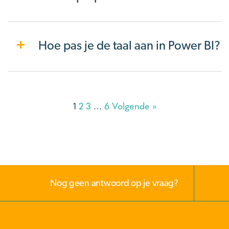
Hoe pas je de taal aan in Power BI?
1
2
3
…
6
Volgende »
Nog geen antwoord op je vraag?