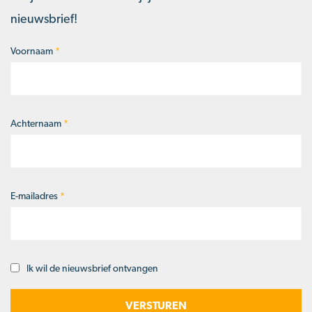
nieuwsbrief!
Voornaam
*
Naam
*
Achternaam
*
E-mailadres
*
Ik wil de nieuwsbrief ontvangen
Opt-
in