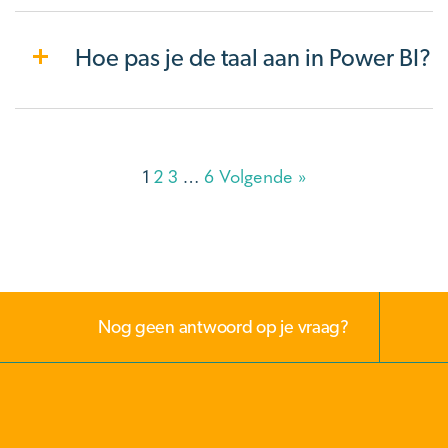
Hoe pas je de taal aan in Power BI?
1
2
3
…
6
Volgende »
Nog geen antwoord op je vraag?