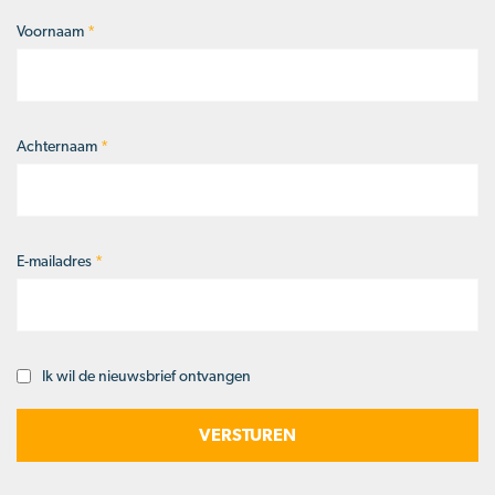
Voornaam
*
Naam
*
Achternaam
*
E-mailadres
*
Ik wil de nieuwsbrief ontvangen
Opt-
in