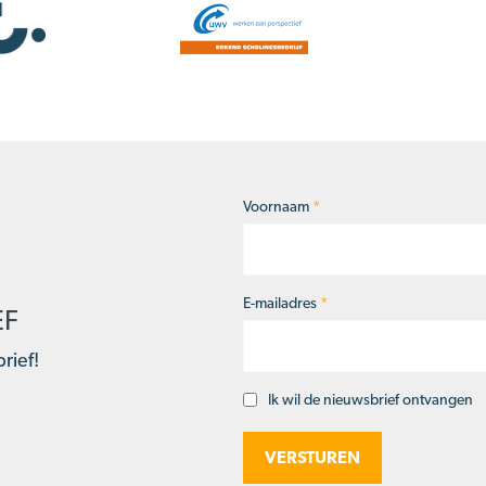
Voornaam
*
Naam
*
E-mailadres
*
EF
rief!
Ik wil de nieuwsbrief ontvangen
Opt-
in