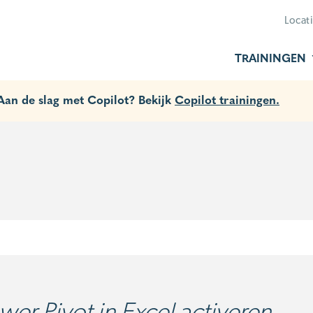
Locat
TRAININGEN
 Aan de slag met Copilot? Bekijk
Copilot trainingen.
wer Pivot in Excel activeren