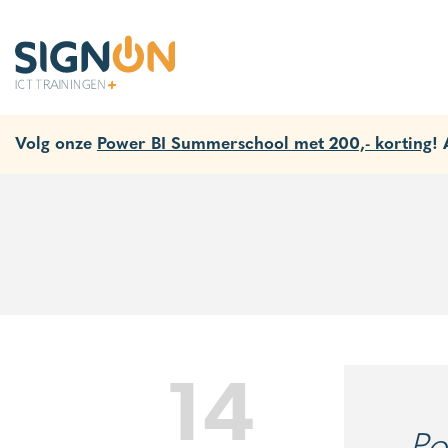
Volg onze
Power BI Summerschool met 200,- korting
!
14
Po