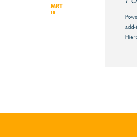
MRT
16
Power
add-i
Hiero