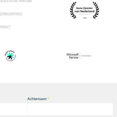
ELGESTELDE VRAGEN
ZORGSERVICE
NTACT
Achternaam
*