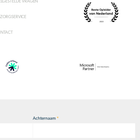
ELGESTELDE VRAGEN
ZORGSERVICE
NTACT
Achternaam
*