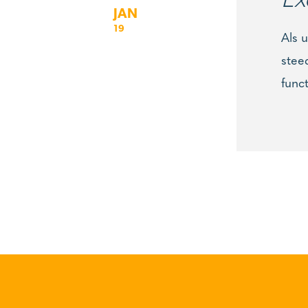
JAN
19
Als 
stee
func