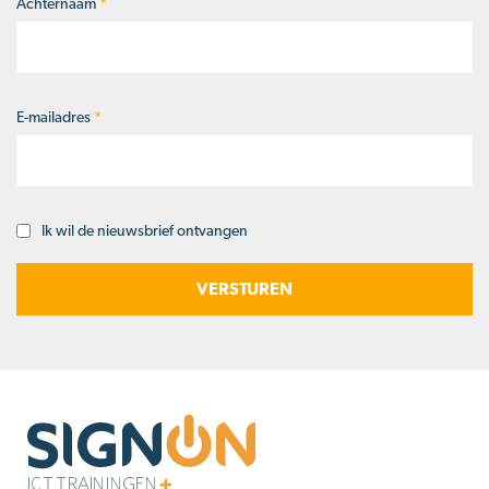
Achternaam
*
E-mailadres
*
Ik wil de nieuwsbrief ontvangen
Opt-
in