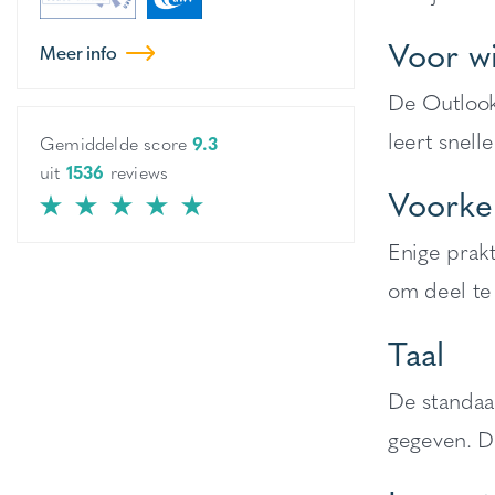
Voor w
Meer info
De Outlook 
leert snell
Gemiddelde score
9.3
uit
1536
reviews
Voorke
Enige prakt
om deel te
Taal
De standaa
gegeven. De