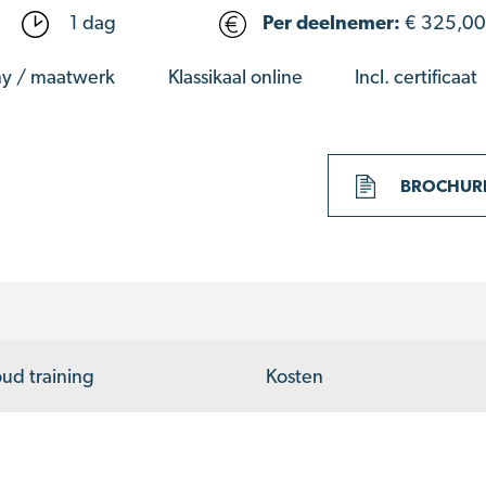
1 dag
Per deelnemer:
€
325,00
y / maatwerk
Klassikaal online
Incl. certificaat
BROCHUR
oud training
Kosten