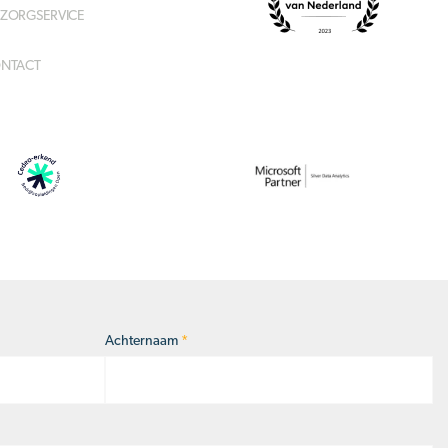
ZORGSERVICE
NTACT
Achternaam
*