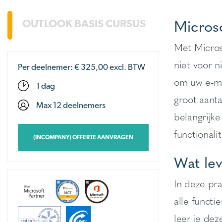
Microso
OUTLOOK BASIS CURSUS
Met Microso
niet voor n
Per deelnemer: €
325,00
excl. BTW
om uw e-ma
1 dag
groot aanta
Max 12 deelnemers
belangrijke
functionalit
(INCOMPANY) OFFERTE AANVRAGEN
Wat lev
In deze pra
alle functi
leer je dez