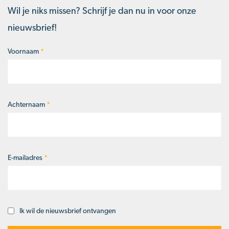
Wil je niks missen? Schrijf je dan nu in voor onze
nieuwsbrief!
Voornaam
*
Naam
*
Achternaam
*
E-mailadres
*
Ik wil de nieuwsbrief ontvangen
Opt-