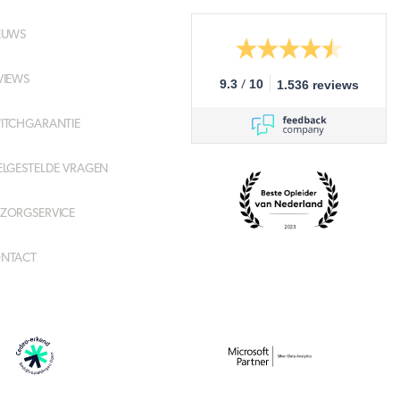
EUWS
VIEWS
/
9.3
10
1.536 reviews
ITCHGARANTIE
ELGESTELDE VRAGEN
ZORGSERVICE
NTACT