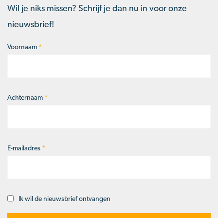
Wil je niks missen? Schrijf je dan nu in voor onze
nieuwsbrief!
Voornaam
*
Naam
*
Achternaam
*
E-mailadres
*
Ik wil de nieuwsbrief ontvangen
Opt-
in