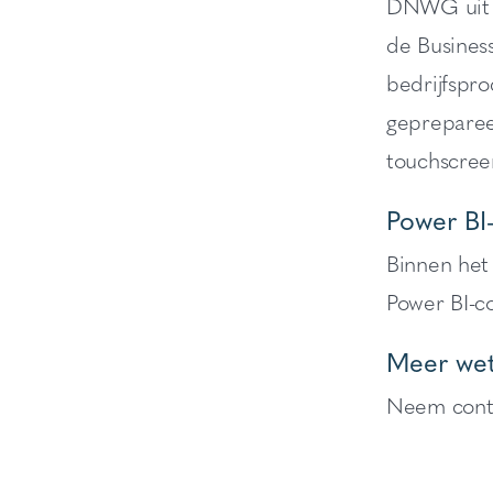
DNWG uit Go
de Business
bedrijfspr
gepreparee
touchscreen
Power B
Binnen het
Power BI-c
Meer we
Neem cont