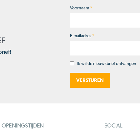
Voornaam
*
Naam
*
E-mailadres
*
EF
rief!
Ik wil de nieuwsbrief ontvangen
Opt-
in
OPENINGSTIJDEN
SOCIAL