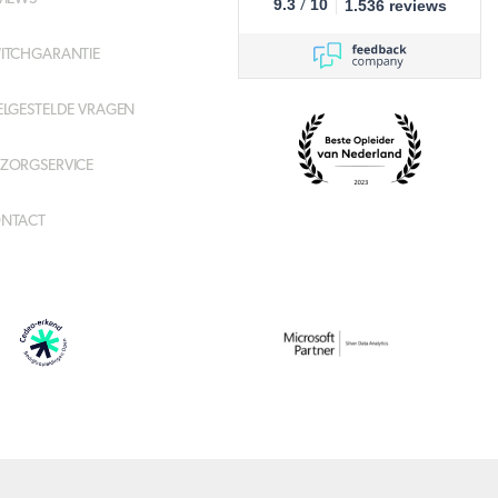
/
9.3
10
1.536 reviews
ITCHGARANTIE
ELGESTELDE VRAGEN
ZORGSERVICE
NTACT