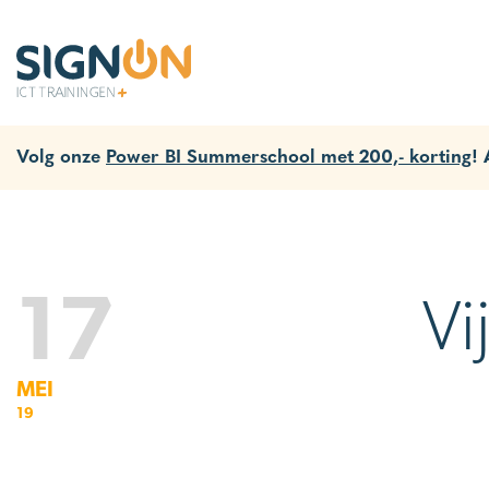
Volg onze
Power BI Summerschool met 200,- korting
!
17
Vi
MEI
19