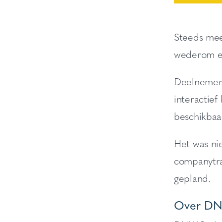
Steeds me
wederom ee
Deelnemers
interactie
beschikbaar
Het was ni
companytra
gepland.
Over D