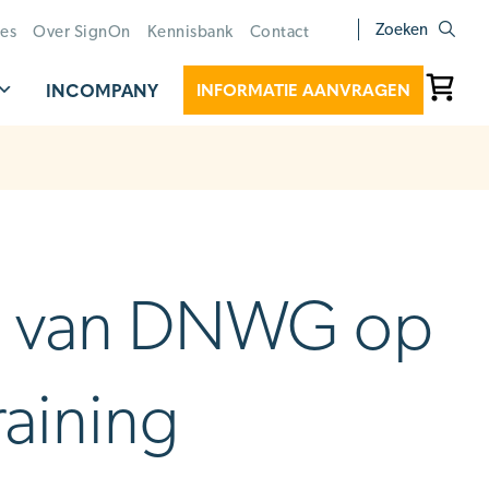
Zoeken
ies
Over SignOn
Kennisbank
Contact
INCOMPANY
INFORMATIE AANVRAGEN
rs van DNWG op
raining