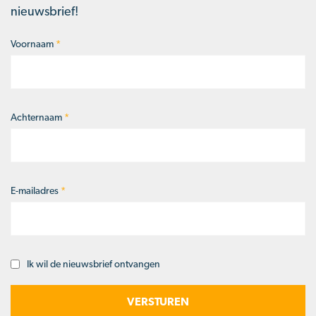
nieuwsbrief!
Voornaam
*
Naam
*
Achternaam
*
E-mailadres
*
Ik wil de nieuwsbrief ontvangen
Opt-
in