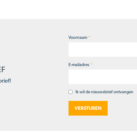
Voornaam
*
Naam
*
E-mailadres
*
EF
rief!
Ik wil de nieuwsbrief ontvangen
Opt-
in