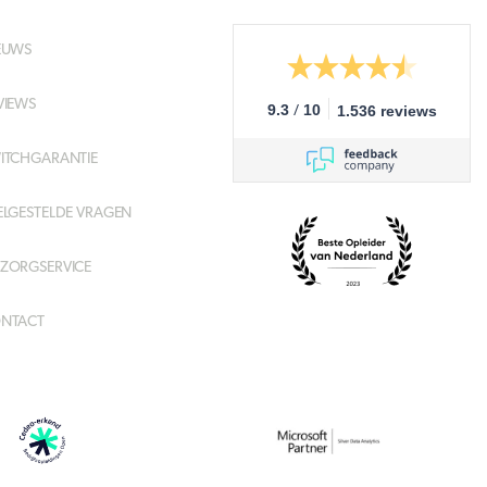
EUWS
VIEWS
/
9.3
10
1.536 reviews
ITCHGARANTIE
ELGESTELDE VRAGEN
ZORGSERVICE
NTACT