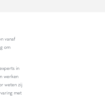
en vanaf
dig om
experts in
en werken
r weten zij
rvaring met