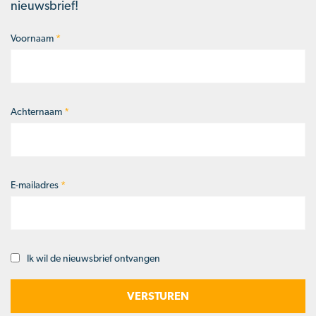
nieuwsbrief!
Voornaam
*
Naam
*
Achternaam
*
E-mailadres
*
Ik wil de nieuwsbrief ontvangen
Opt-
in