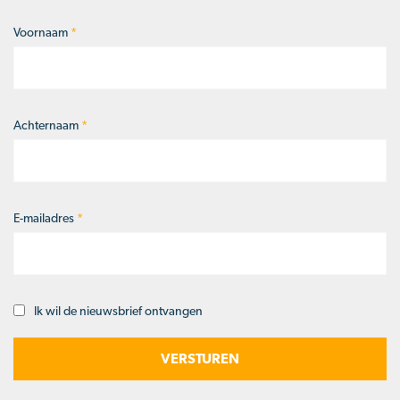
Voornaam
*
Naam
*
Achternaam
*
E-mailadres
*
Ik wil de nieuwsbrief ontvangen
Opt-
in