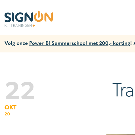
Volg onze
Power BI Summerschool met 200,- korting
!
22
Tr
OKT
20