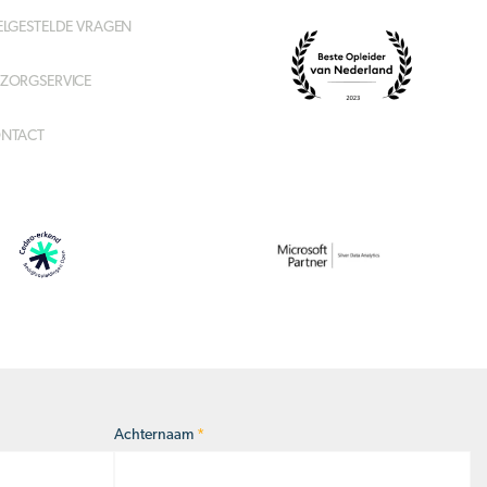
ELGESTELDE VRAGEN
ZORGSERVICE
NTACT
Achternaam
*