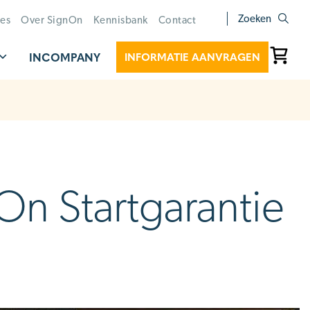
Zoeken
ies
Over SignOn
Kennisbank
Contact
INCOMPANY
INFORMATIE AANVRAGEN
On Startgarantie