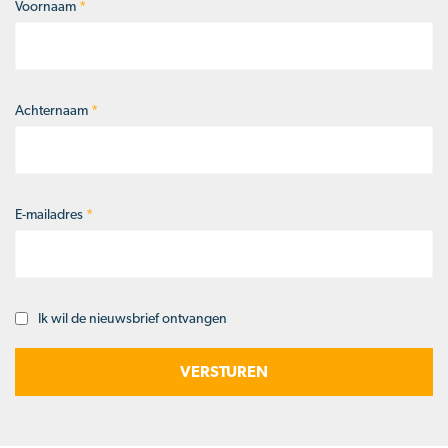
Voornaam
*
Naam
*
Achternaam
*
E-mailadres
*
Ik wil de nieuwsbrief ontvangen
Opt-
in