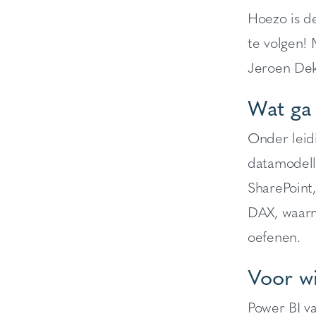
Hoezo is de
te volgen!
Jeroen Dek
Wat ga
Onder leidi
datamodell
SharePoint,
DAX, waarme
oefenen.
Voor w
Power BI va