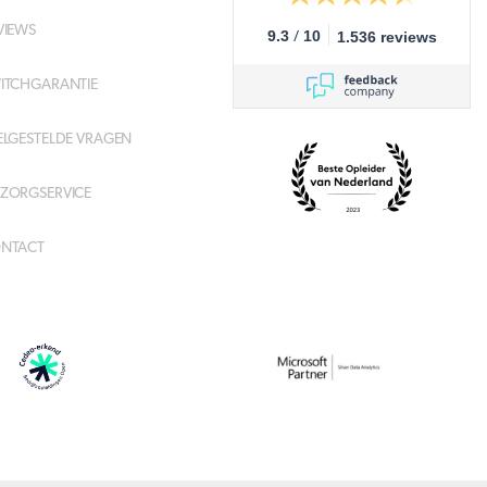
VIEWS
/
9.3
10
1.536 reviews
ITCHGARANTIE
ELGESTELDE VRAGEN
ZORGSERVICE
NTACT