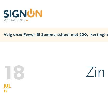
Volg onze
Power BI Summerschool met 200,- korting
!
18
Zin
JUL
19