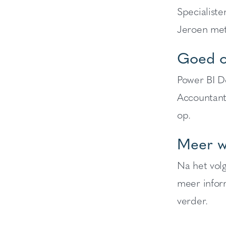
Specialist
Jeroen met
Goed o
Power BI D
Accountants
op.
Meer w
Na het vol
meer inform
verder.