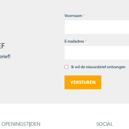
Voornaam
*
Naam
*
E-mailadres
*
EF
rief!
Ik wil de nieuwsbrief ontvangen
Opt-
in
OPENINGSTIJDEN
SOCIAL