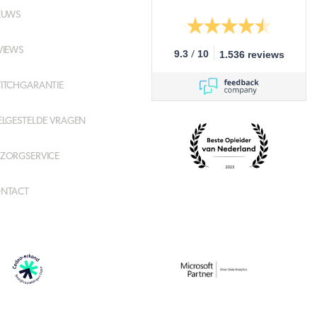
EUWS
VIEWS
/
9.3
10
1.536 reviews
ITCHGARANTIE
ELGESTELDE VRAGEN
ZORGSERVICE
NTACT