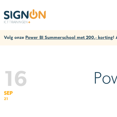
Volg onze
Power BI Summerschool met 200,- korting
!
16
Pow
SEP
21