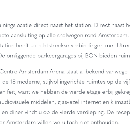
iningslocatie direct naast het station. Direct naast 
irecte aansluiting op alle snelwegen rond Amsterd
 station heeft u rechtstreekse verbindingen met Ut
De omliggende parkeergarages bij BCN bieden ruim
entre Amsterdam Arena staat al bekend vanwege de e
in de 18 moderne, stijlvol ingerichte ruimtes op de vi
 een feit, want we hebben de vierde etage erbij gek
udiovisuele middelen, glasvezel internet en klimaa
 en diner vindt u op de vierde verdieping. De recep
ver Amsterdam willen we u toch niet onthouden.