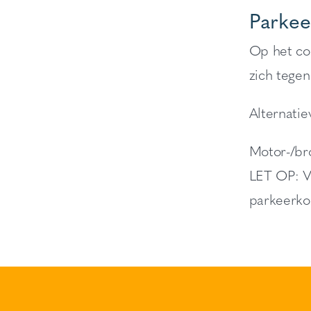
Parkee
Op het com
zich teg
Alternati
Motor-/bro
LET OP: Va
parkeerko