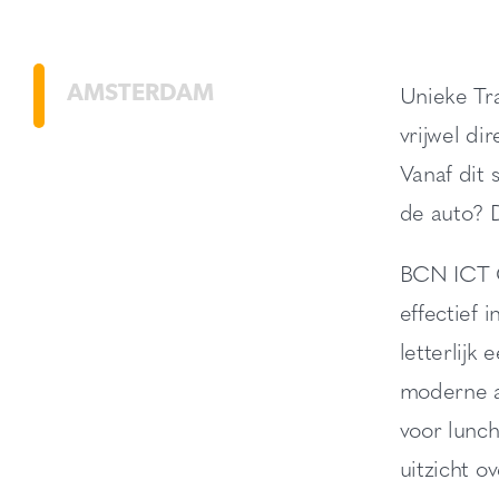
AMSTERDAM
Unieke Tra
vrijwel d
Vanaf dit
de auto? 
BCN ICT C
effectief 
letterlijk
moderne a
voor lunch
uitzicht o