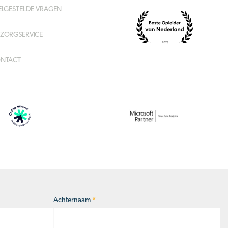
ELGESTELDE VRAGEN
ZORGSERVICE
NTACT
Achternaam
*