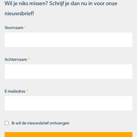
Wil je niks missen? Schrijf je dan nu in voor onze
nieuwsbrief!
Voornaam
*
Naam
*
Achternaam
*
E-mailadres
*
Ik wil de nieuwsbrief ontvangen
Opt-
in