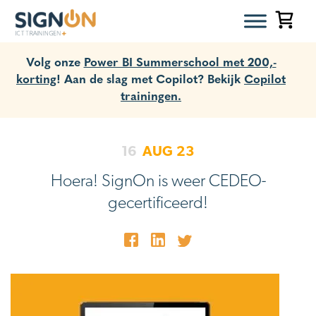
Volg onze
Power BI Summerschool met 200,-
korting
! Aan de slag met Copilot? Bekijk
Copilot
trainingen.
16
AUG
23
Hoera! SignOn is weer CEDEO-
gecertificeerd!