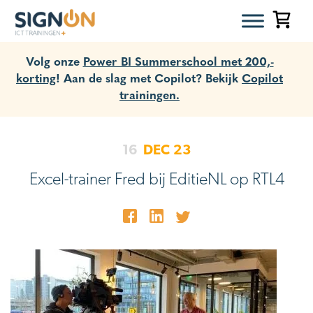
Volg onze
Power BI Summerschool met 200,-
korting
! Aan de slag met Copilot? Bekijk
Copilot
trainingen.
16
DEC
23
Excel-trainer Fred bij EditieNL op RTL4