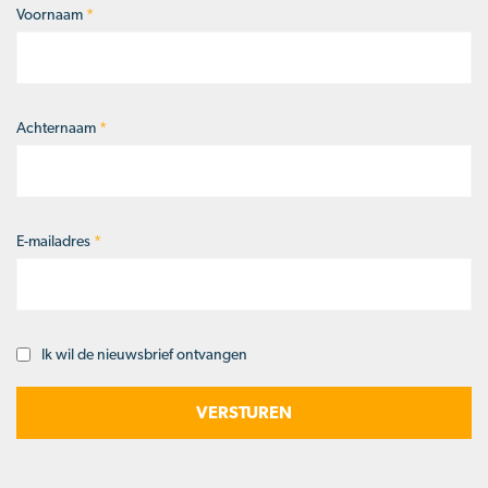
Voornaam
*
Naam
*
Achternaam
*
E-mailadres
*
Ik wil de nieuwsbrief ontvangen
Opt-
in